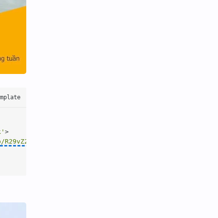
k'
>
b/R29vZ2xl/AVvXsEjlEL0uxfvBbXZ7sa0TmZL67U9Lp09hOBjwrbBGJ