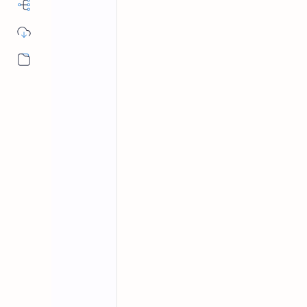
Tìm đối tác trao đổi liên kết với Par
tại Việt Nam và Đông Nam Á. Hợp tác
Xin chào quý đối tác!
Chúng tôi đến từ
Paragliding.duluo
chia sẻ trải nghiệm thực tế về
dù lượ
Nam Á và thế giới
. Nội dung của ch