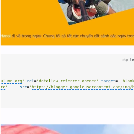
duluon.org
'
rel
=
'dofollow referrer opener'
target
=
'_blan
ere
'
src
=
'
https://blogger.googleusercontent.com/img/