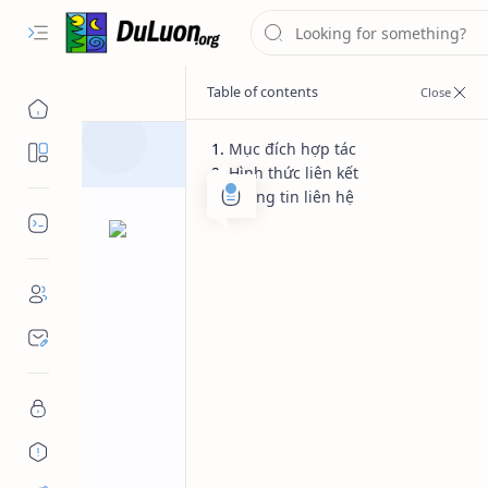
Mục đích hợp tác
Destinations
Hình thức liên kết
Thông tin liên hệ
Dev Tools
news
Home
Hợp Tác Trao Đổ
Paragliding.du