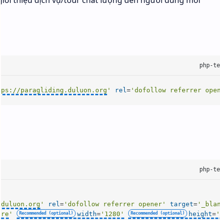
iới thiệu dịch vụ/tour chất lượng đến người dùng mới
tps://paragliding.duluon.org
'
rel
=
'dofollow referrer ope
.duluon.org
'
rel
=
'dofollow referrer opener'
target
=
'_bla
ere
'
width
=
'1280'
height
=
'