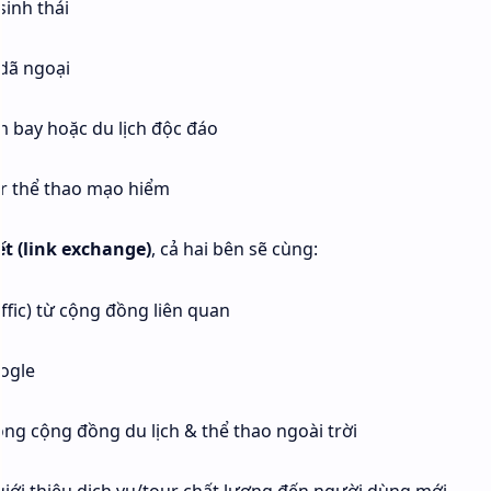
sinh thái
 dã ngoại
m bay hoặc du lịch độc đáo
r thể thao mạo hiểm
ết (link exchange)
, cả hai bên sẽ cùng:
affic) từ cộng đồng liên quan
ogle
ong cộng đồng du lịch & thể thao ngoài trời